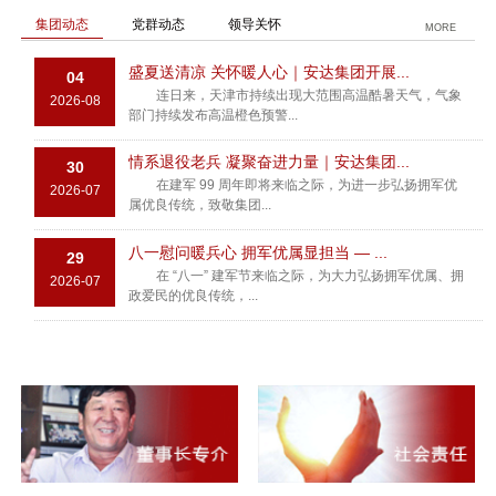
集团动态
党群动态
领导关怀
MORE
盛夏送清凉 关怀暖人心｜安达集团开展...
04
连日来，天津市持续出现大范围高温酷暑天气，气象
2026-08
部门持续发布高温橙色预警...
情系退役老兵 凝聚奋进力量｜安达集团...
30
在建军 99 周年即将来临之际，为进一步弘扬拥军优
2026-07
属优良传统，致敬集团...
八一慰问暖兵心 拥军优属显担当 — ...
29
在 “八一” 建军节来临之际，为大力弘扬拥军优属、拥
2026-07
政爱民的优良传统，...