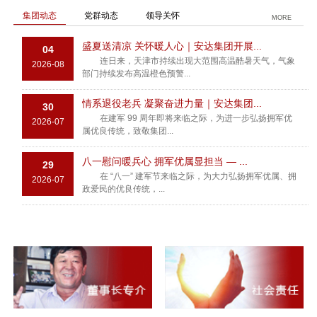
集团动态
党群动态
领导关怀
MORE
盛夏送清凉 关怀暖人心｜安达集团开展...
04
连日来，天津市持续出现大范围高温酷暑天气，气象
2026-08
部门持续发布高温橙色预警...
情系退役老兵 凝聚奋进力量｜安达集团...
30
在建军 99 周年即将来临之际，为进一步弘扬拥军优
2026-07
属优良传统，致敬集团...
八一慰问暖兵心 拥军优属显担当 — ...
29
在 “八一” 建军节来临之际，为大力弘扬拥军优属、拥
2026-07
政爱民的优良传统，...