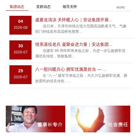
集团动态
党群动态
领导关怀
MORE
盛夏送清凉 关怀暖人心｜安达集团开展...
04
连日来，天津市持续出现大范围高温酷暑天气，气象
2026-08
部门持续发布高温橙色预警...
情系退役老兵 凝聚奋进力量｜安达集团...
30
在建军 99 周年即将来临之际，为进一步弘扬拥军优
2026-07
属优良传统，致敬集团...
八一慰问暖兵心 拥军优属显担当 — ...
29
在 “八一” 建军节来临之际，为大力弘扬拥军优属、拥
2026-07
政爱民的优良传统，...